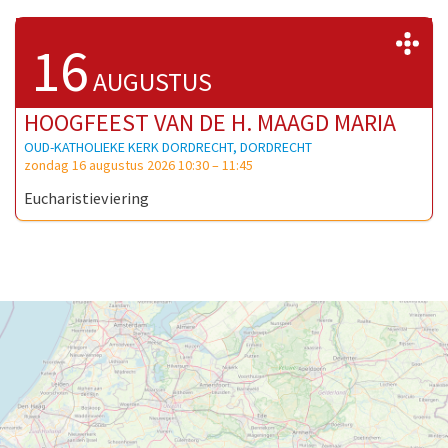
>
16
AUGUSTUS
HOOGFEEST VAN DE H. MAAGD MARIA
OUD-KATHOLIEKE KERK DORDRECHT, DORDRECHT
zondag 16 augustus 2026 10:30
–
11:45
Eucharistieviering