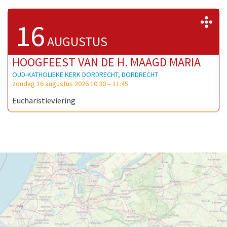
>
16
AUGUSTUS
HOOGFEEST VAN DE H. MAAGD MARIA
OUD-KATHOLIEKE KERK DORDRECHT, DORDRECHT
zondag 16 augustus 2026 10:30
–
11:45
Eucharistieviering